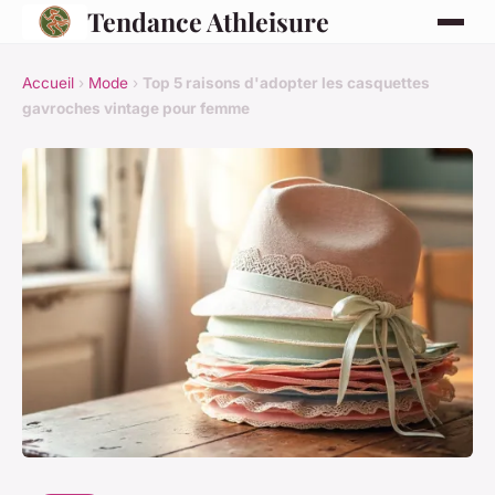
Tendance Athleisure
Accueil
›
Mode
›
Top 5 raisons d'adopter les casquettes
gavroches vintage pour femme