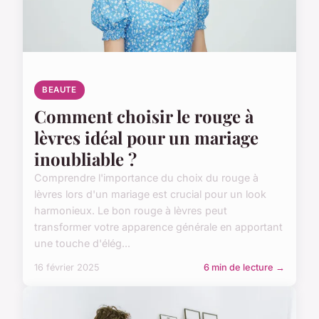
BEAUTE
Comment choisir le rouge à
lèvres idéal pour un mariage
inoubliable ?
Comprendre l'importance du choix du rouge à
lèvres lors d'un mariage est crucial pour un look
harmonieux. Le bon rouge à lèvres peut
transformer votre apparence générale en apportant
une touche d'élég...
16 février 2025
6 min de lecture →