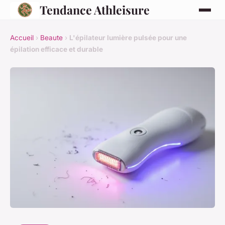
Tendance Athleisure
Accueil
›
Beaute
›
L'épilateur lumière pulsée pour une
épilation efficace et durable