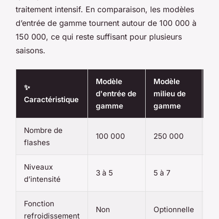
traitement intensif. En comparaison, les modèles
d’entrée de gamme tournent autour de 100 000 à
150 000, ce qui reste suffisant pour plusieurs
saisons.
Modèle
Modèle
Mo
✨
d'entrée de
milieu de
ha
Caractéristique
gamme
gamme
g
Nombre de
4
100 000
250 000
flashes
0
Niveaux
3 à 5
5 à 7
9
d’intensité
Fonction
Ou
Non
Optionnelle
refroidissement
in