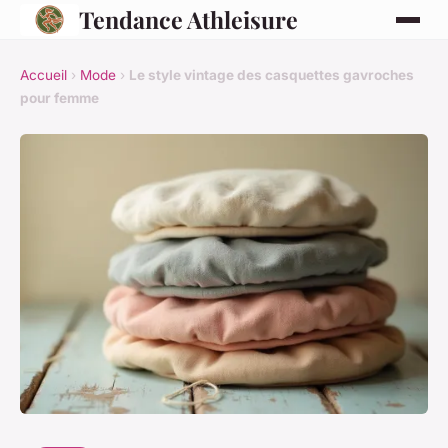
Tendance Athleisure
Accueil
›
Mode
›
Le style vintage des casquettes gavroches
pour femme