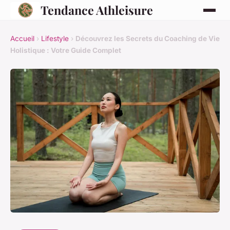
Tendance Athleisure
Accueil
›
Lifestyle
›
Découvrez les Secrets du Coaching de Vie
Holistique : Votre Guide Complet