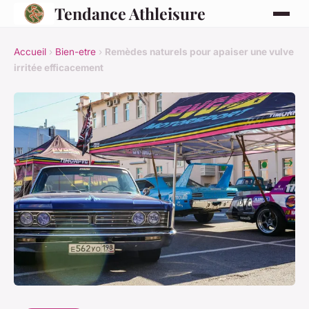
Tendance Athleisure
Accueil
›
Bien-etre
›
Remèdes naturels pour apaiser une vulve
irritée efficacement