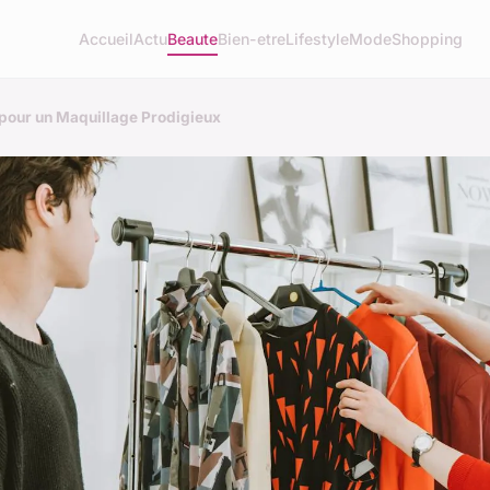
Accueil
Actu
Beaute
Bien-etre
Lifestyle
Mode
Shopping
pour un Maquillage Prodigieux