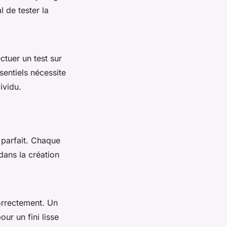
l de tester la
ctuer un test sur
entiels nécessite
ividu.
t parfait. Chaque
 dans la création
correctement. Un
ur un fini lisse