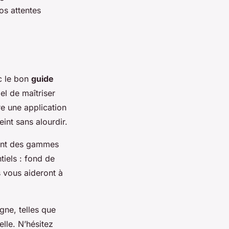
os attentes
c le bon
guide
el de maîtriser
e une application
eint sans alourdir.
rent des gammes
tiels : fond de
s vous aideront à
gne, telles que
lle. N’hésitez