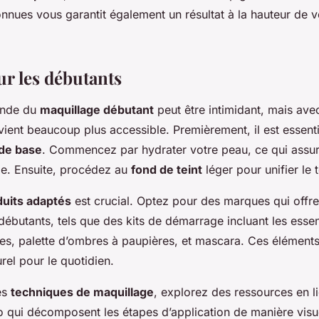
nues vous garantit également un résultat à la hauteur de v
ur les débutants
onde du
maquillage débutant
peut être intimidant, mais ave
vient beaucoup plus accessible. Premièrement, il est essenti
de base
. Commencez par hydrater votre peau, ce qui assur
ge. Ensuite, procédez au
fond de teint
léger pour unifier le t
duits adaptés
est crucial. Optez pour des marques qui off
débutants, tels que des kits de démarrage incluant les essen
vres, palette d’ombres à paupières, et mascara. Ces élément
rel pour le quotidien.
es
techniques de maquillage
, explorez des
ressources
en li
éo qui décomposent les étapes d’application de manière visue