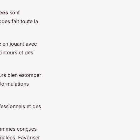
ées
sont
des fait toute la
ge en jouant avec
contours et des
ours bien estomper
 formulations
fessionnels et des
 gammes conçues
égalées. Favoriser