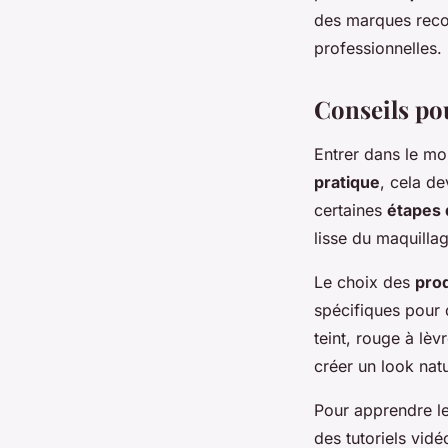
des marques recon
professionnelles.
Conseils po
Entrer dans le m
pratique
, cela de
certaines
étapes 
lisse du maquilla
Le choix des
pro
spécifiques pour 
teint, rouge à lè
créer un look natu
Pour apprendre l
des tutoriels vid