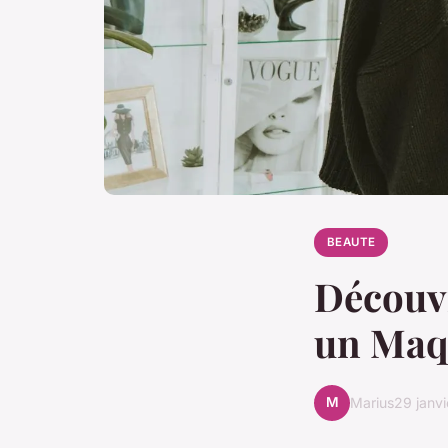
BEAUTE
Découv
un Maqu
M
Marius
29 janv