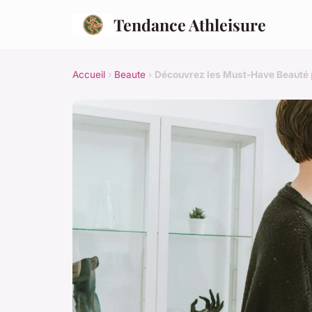
Tendance Athleisure
Accueil
›
Beaute
›
Découvrez les Must-Have Beauté 